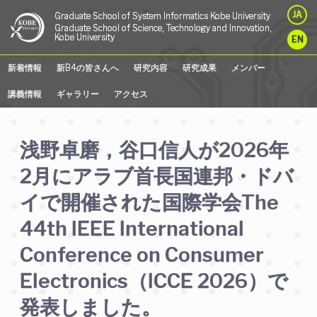
JA
Graduate
School
of
System
Informatics
Kobe
University
Graduate School of Science, Technology and Innovation,
Kobe University
EN
新着情報
新B4の皆さんへ
研究内容
研究成果
メンバー
講義情報
ギャラリー
アクセス
浅野卓磨，谷口信人が2026年
2月にアラブ首長国連邦・ドバ
イで開催された国際学会The
44th IEEE International
Conference on Consumer
Electronics（ICCE 2026）で
発表しました。